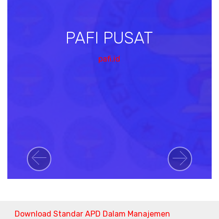
PAFI PUSAT
pafi.id
Previous
Next
Download Standar APD Dalam Manajemen